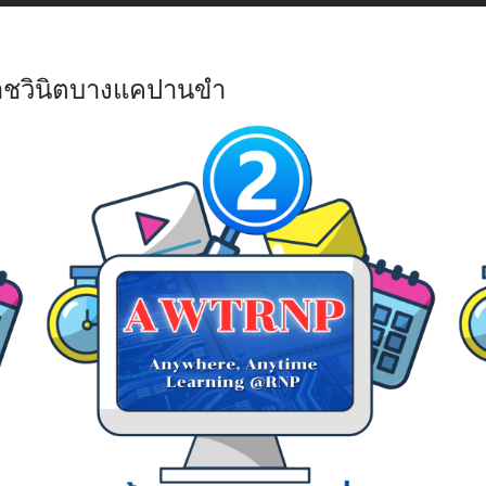
ยนราชวินิตบางแคปานขำ